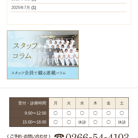
2025年7月
(1)
受付・診療時間
月
火
水
木
金
土
9:00〜12:00
◯
◯
◯
◯
◯
◯
15:00〜18:00
◯
◯
休診
◯
◯
休診