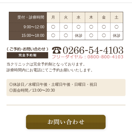
受付・診療時間
月
火
水
木
金
土
9:00〜12:00
◯
◯
◯
◯
◯
◯
15:00〜18:00
◯
◯
休診
◯
◯
休診
当クリニックは完全予約制となっております。
診療時間内にお電話にてご予約お願いいたします。
◎休診日／水曜日午後・土曜日午後・日曜日・祝日
◎面会時間／13:00〜20:30