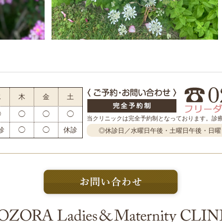
水
木
金
土
◯
◯
◯
◯
当クリニックは完全予約制となっております。
診
診
◯
◯
休診
◎休診日／水曜日午後・土曜日午後・