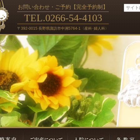
お問い合わせ・ご予約【完全予約制】
TEL.0266-54-4103
〒392-0015 長野県諏訪市中洲5764-1〈産科･婦人科〉