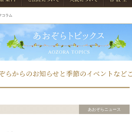
フコラム
内
ご出産について
入院について
各種プログラ
ム
ぞらからのお知らせと
季節のイベントなど
あおぞらニュース
！