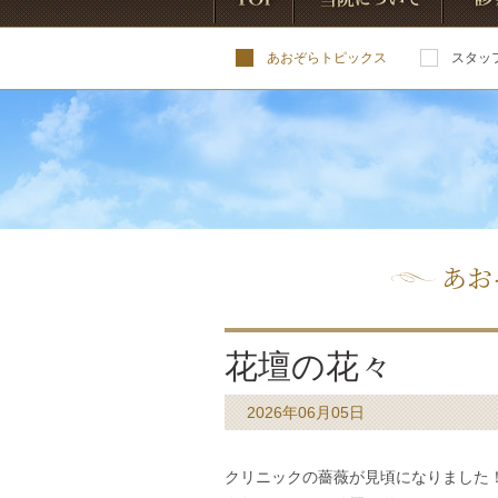
あおぞらトピックス
スタッ
TOP
当院について
診療案
あお
花壇の花々
2026年06月05日
クリニックの薔薇が見頃になりました