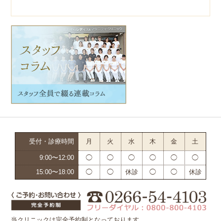
受付・診療時間
月
火
水
木
金
土
9:00〜12:00
◯
◯
◯
◯
◯
◯
15:00〜18:00
◯
◯
休診
◯
◯
休診
当クリニックは完全予約制となっております。